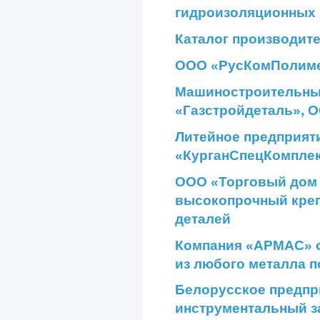
гидроизоляционных
Каталог производит
ООО «РусКомПолимер
Машиностроительные
«Газстройдеталь», 
Литейное предприят
«КурганСпецКомпле
ООО «Торговый дом 
высокопрочный креп
деталей
Компания «АРМАС» о
из любого металла п
Белорусское предпр
инструментальный з