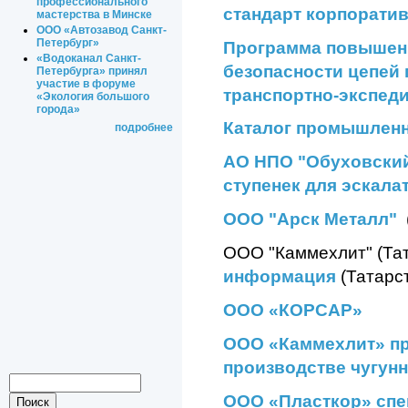
профессионального
стандарт корпорати
мастерства в Минске
ООО «Автозавод Санкт-
Петербург»
Программа повышен
«Водоканал Санкт-
безопасности цепей 
Петербурга» принял
участие в форуме
транспортно-экспед
«Экология большого
города»
Каталог промышленн
подробнее
АО НПО "Обуховский
ступенек для эскал
ООО "Арск Металл"
ООО "Каммехлит" (Та
информация
(Татарс
ООО «КОРСАР»
ООО «Каммехлит» пр
производстве чугунн
ООО «Пласткор» спе