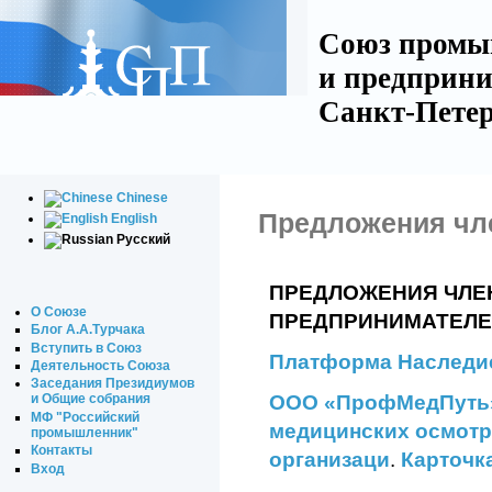
Союз промы
и предприни
Санкт-Петер
Chinese
Предложения чл
English
Русский
ПРЕДЛОЖЕНИЯ ЧЛЕ
О Союзе
ПРЕДПРИНИМАТЕЛЕ
Блог А.А.Турчака
Вступить в Союз
Платформа Наследи
Деятельность Союза
Заседания Президиумов
ООО «ПрофМедПуть» 
и Общие собрания
МФ "Российский
медицинских осмотр
промышленник"
Контакты
организаци
.
Карточк
Вход