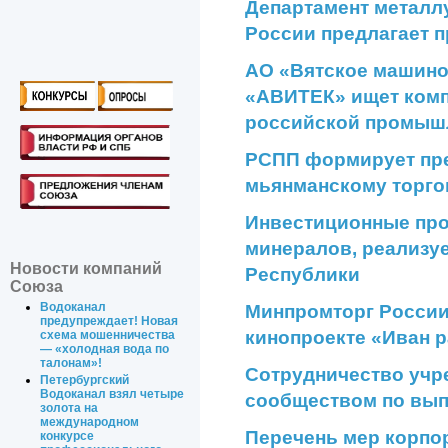
Департамент металл
России предлагает
АО «Вятское машино
«АВИТЕК» ищет комп
российской промыш
РСПП формирует пре
мьянманскому торго
Инвестиционные про
минералов, реализу
Новости компаний
Республики
Союза
Минпромторг России
Водоканал
предупреждает! Новая
кинопроекте «Иван 
схема мошенничества
— «холодная вода по
талонам»!
Сотрудничество учр
Петербургский
Водоканал взял четыре
сообществом по вы
золота на
международном
Перечень мер корпо
конкурсе