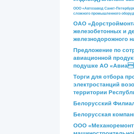
ООО «Автозавод Санкт-Петербур
сложного промышленного обору
ОАО «Дорстроймонта
железобетонных и д
железнодорожного н
Предложение по сот
авиационной продук
подушке
АО «АвиаП
Торги для отбора пр
электростанций воз
территории Республ
Белорусский Филиа
Белорусская компа
ООО «Механоремонтн
машиностроительно