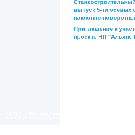
Станкостроительный 
выпуск 5-ти осевых
наклонно-поворотны
Приглашение к учас
проекте НП "Альянс
191060, Санкт-Петербург, Смольный проезд, дом 1, литер Б
тел.(812) 576-76-81, факс (812) 576-77-92 E-mail: spp@spp.spb.ru