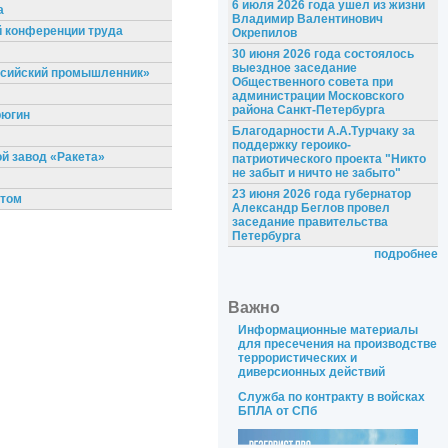
6 июля 2026 года ушел из жизни
а
Владимир Валентинович
й конференции труда
Окрепилов
30 июня 2026 года состоялось
выездное заседание
оссийский промышленник»
Общественного совета при
администрации Московского
района Санкт-Петербурга
рюгин
Благодарности А.А.Турчаку за
поддержку героико-
й завод «Ракета»
патриотического проекта "Никто
не забыт и ничто не забыто"
23 июня 2026 года губернатор
етом
Александр Беглов провел
заседание правительства
Петербурга
подробнее
Важно
Информационные материалы
для пресечения на производстве
террористических и
диверсионных действий
Служба по контракту в войсках
БПЛА от СПб