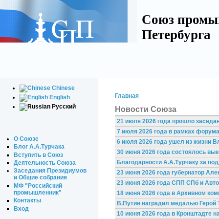
Союз промы
Петербурга
Chinese
Главная
English
Русский
Новости Союза
21 июля 2026 года прошло заседа
7 июля 2026 года в рамках форум
О Союзе
6 июля 2026 года ушел из жизни 
Блог А.А.Турчака
30 июня 2026 года состоялось вы
Вступить в Союз
Благодарности А.А.Турчаку за под
Деятельность Союза
Заседания Президиумов
23 июня 2026 года губернатор Ал
и Общие собрания
23 июня 2026 года СПП СПб и Ав
МФ "Российский
промышленник"
18 июня 2026 года в Архивном ко
Контакты
В.Путин наградил медалью Герой 
Вход
10 июня 2026 года в Кронштадте 