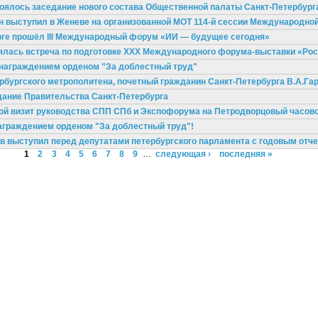
тоялось заседание нового состава Общественной палаты Санкт-Петербург
 выступил в Женеве на организованной МОТ 114-й сессии Международно
урге прошёл III Международный форум «ИИ — будущее сегодня»
оялась встреча по подготовке XXX Международного форума-выставки «Р
 награждением орденом "За доблестный труд"
рбургского метрополитена, почетный гражданин Санкт-Петербурга В.А.Га
едание Правительства Санкт-Петербурга
вой визит руководства СПП СПб и Экспофорума на Петродворцовый часово
аграждением орденом "За доблестный труд"!
ов выступил перед депутатами петербургского парламента с годовым отч
1
2
3
4
5
6
7
8
9
…
следующая ›
последняя »