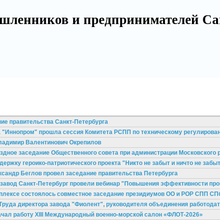
шленников и предпринимателей Са
ние правительства Санкт-Петербурга
а "Иннопром" прошла сессия Комитета РСПП по техническому регулирова
Владимир Валентинович Окрепилов
ездное заседание Общественного совета при администрации Московского 
держку героико-патриотического проекта "Никто не забыт и ничто не забы
ександр Беглов провел заседание правительства Петербурга
тозавод Санкт-Петербург провели вебинар "Повышения эффективности пр
мплексе состоялось совместное заседание президиумов ОО и РОР СПП СП
Труда директора завода "Фиолент", руководителя объединения работода
начал работу XIII Международный военно-морской салон «ФЛОТ-2026»