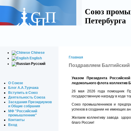
Союз промы
Петербурга
Chinese
Главная
English
Русский
Поздравляем Балтийский 
Указом Президента Российско
О Союзе
ледокольного флота коллектив Б
Блог А.А.Турчака
26 мая 2026 года помощник Пр
Вступить в Союз
государственную награду в ходе 
Деятельность Союза
Заседания Президиумов
Союз промышленников и предпри
и Общие собрания
успехов в создании не имеющих ан
МФ "Российский
промышленник"
Желаем коллективу завода здоро
Контакты
благо России!
Вход