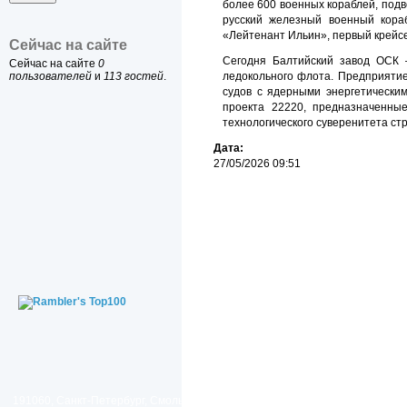
более 600 военных кораблей, под
русский железный военный кора
«Лейтенант Ильин», первый крейс
Сейчас на сайте
Сегодня Балтийский завод ОСК 
Сейчас на сайте
0
ледокольного флота. Предприяти
пользователей
и
113 гостей
.
судов с ядерными энергетически
проекта 22220, предназначенны
технологического суверенитета ст
Дата:
27/05/2026 09:51
191060, Санкт-Петербург, Смольный проезд, дом 1, литер Б