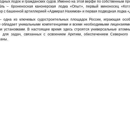
водных лодок и гражданских судов. Именно на этой верфи по собственным п
бль – броненосная канонерская лодка «Опыт», первый миноносец «Кот
ер с башенной артиллерией «Адмирал Нахимов» и первая подводная лодка 
– одна из ключевых судостроительных площадок России, играющая особ
е обладает уникальными компетенциями и всеми необходимыми лицензиями
ми установками. В настоящее время здесь строятся универсальные атомн
е для задач, связанных с освоением Арктики, обеспечением Северного 
раны.