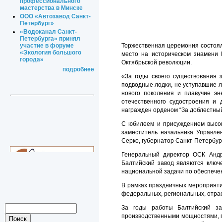
профессионального
мастерства в Минске
ООО «Автозавод Санкт-
Петербург»
«Водоканал Санкт-
Петербурга» принял
Торжественная церемония состояла
участие в форуме
«Экология большого
место на историческом знамени 
города»
Октябрьской революции.
подробнее
«За годы своего существования 
подводные лодки, не уступавшие 
нового поколения и плавучие эн
отечественного судостроения и 
награжден орденом “За доблестный
С юбилеем и присуждением высок
заместитель начальника Управле
Серко, губернатор Санкт-Петербур
Генеральный директор ОСК Андр
Балтийский завод являются ключ
национальной задачи по обеспече
В рамках праздничных мероприяти
федеральных, региональных, отра
За годы работы Балтийский з
производственными мощностями, п