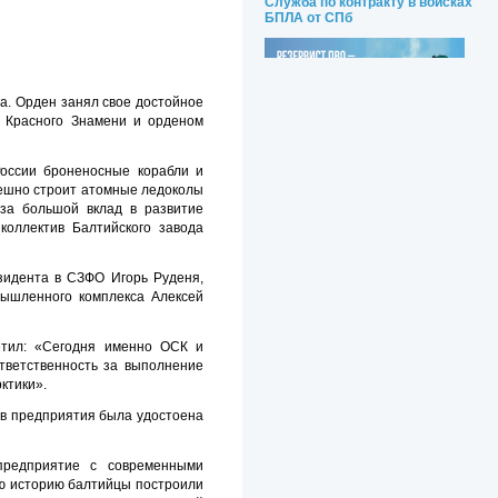
Служба по контракту в войсках
БПЛА от СПб
а. Орден занял свое достойное
о Красного Знамени и орденом
России броненосные корабли и
пешно строит атомные ледоколы
 за большой вклад в развитие
коллектив Балтийского завода
зидента в СЗФО Игорь Руденя,
мышленного комплекса Алексей
етил: «Сегодня именно ОСК и
тветственность за выполнение
ктики».
ов предприятия была удостоена
предприятие с современными
ою историю балтийцы построили