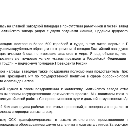
сь на главной заводской площади в присутствии работников и гостей завод
Балтийского завода рядом с двумя орденами Ленина, Орденом Трудовог
заводом построено более 600 кораблей и судов, в том числе первые в 
лучшим зарубежным образцам того времени. И сегодня Балтийский завод ус
ергетические блоки, не имеющие аналогов в мире. Я рад объявить, что
достигнутые трудовые успехи указом президента Российской Федерации 
 труд”!», ‒ подчеркнул помощник Президента России.
ой награды заводчан также поздравили полномочный представитель Пре
ния Президента РФ по государственной политике в сфере оборонно-про
га Александр Беглов.
ей Пучков в своем поздравлении к коллективу Балтийского завода отм
евым звеном государственного арктического проекта. Мы понимаем свою о
нию устойчивой работы Северного морского пути и дальнейшему освоению Ар
й большая группа рабочих различных профессий, инженеров и специалист
слевых и корпоративных наград.
авод ОСК трансформировался в высокотехнологичное промышленное 
ередовым оборудованием, двумя стапелями и крытым эллингом. За всю св