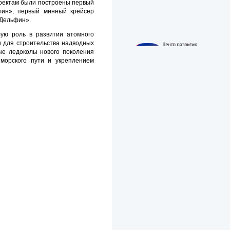
роектам были построены первый
лин», первый минный крейсер
«Дельфин».
ую роль в развитии атомного
 для строительства надводных
ые ледоколы нового поколения
морского пути и укреплением