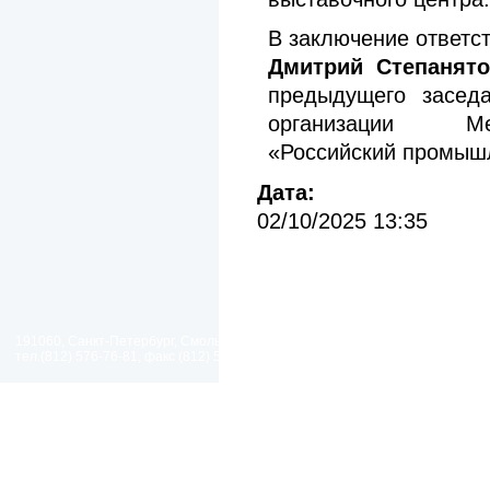
В заключение ответс
Дмитрий Степанят
предыдущего засед
организации Ме
«Российский промыш
Дата:
02/10/2025 13:35
191060, Санкт-Петербург, Смольный проезд, дом 1, литер Б
тел.(812) 576-76-81, факс (812) 576-77-92 E-mail: spp@spp.spb.ru