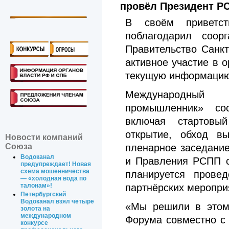
провёл Президент Р
В своём приветс
поблагодарил соор
Правительство Санкт
активное участие в 
текущую информацию
Международный 
промышленник» сос
включая стартовы
открытие, обход вы
Новости компаний
пленарное заседани
Союза
Водоканал
и Правления РСПП со
предупреждает! Новая
схема мошенничества
планируется прове
— «холодная вода по
талонам»!
партнёрских меропри
Петербургский
Водоканал взял четыре
«Мы решили в этом 
золота на
международном
Форума совместно с
конкурсе