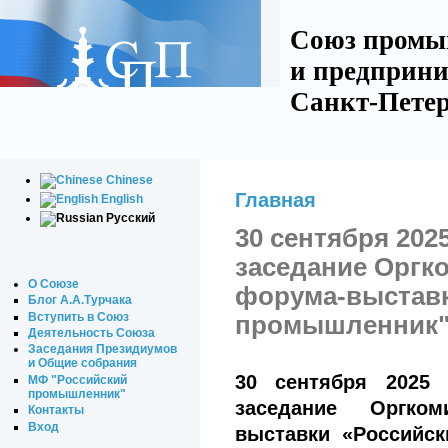
Союз промы
и предприни
Санкт-Петер
Chinese
Главная
English
Русский
30 сентября 202
заседание Оргк
О Союзе
форума-выставк
Блог А.А.Турчака
Вступить в Союз
промышленник
Деятельность Союза
Заседания Президиумов
и Общие собрания
30 сентября 2025
МФ "Российский
промышленник"
заседание Оргком
Контакты
Вход
выставки «Российск