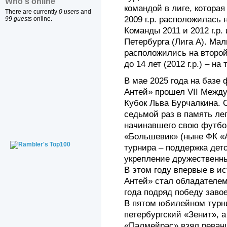
Who's online
командой в лиге, которая
There are currently
0 users
and
2009 г.р. расположилась на
99 guests
online.
Команды 2011 и 2012 г.р.
Петербурга (Лига А). Маль
расположились на второй
до 14 лет (2012 г.р.) – на 
В мае 2025 года на базе
Антей» прошел VII Межд
Кубок Льва Бурчалкина. 
седьмой раз в память ле
начинавшего свою футбо
«Большевик» (ныне ФК «
турнира – поддержка дет
укрепление дружественны
В этом году впервые в ис
Антей» стал обладателем
года подряд победу заво
В пятом юбилейном турни
петербургский «Зенит», а
«Палмейрас» взял реванш