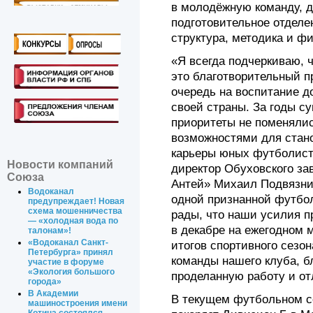
в молодёжную команду, д
подготовительное отделе
структура, методика и ф
«Я всегда подчеркиваю, 
это благотворительный п
очередь на воспитание д
своей страны. За годы с
приоритеты не поменялис
возможностями для стан
карьеры юных футболисто
Новости компаний
директор Обуховского за
Союза
Антей» Михаил Подвязни
Водоканал
одной признанной футбо
предупреждает! Новая
схема мошенничества
рады, что наши усилия п
— «холодная вода по
в декабре на ежегодном 
талонам»!
«Водоканал Санкт-
итогов спортивного сезо
Петербурга» принял
команды нашего клуба, б
участие в форуме
«Экология большого
проделанную работу и от
города»
В Академии
В текущем футбольном с
машиностроения имени