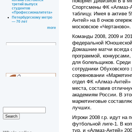
покоряет Дивизион Б в М
Котина состоялся
третий выпуск
Спортсмены ФК «Алмаз-А
студентов
«Профессионалитета»
таблицу. Имея в активе 5
Петербургскому метро
Антей» на 8 очков опере
— 70 лет
московское «Чертаново».
more
Команды 2008, 2009 и 20
федеральной Юношеской
Домашние матчи всегда 
программой, конкурсами
для болельщиков. Среди 
сотрудники Обуховского 
соревновании «Маркетин
отдел ФК «Алмаз-Антей» 
места, составив отличн
академиям России. В это
маркетинговые составля
лучших.
Игроки 2008 г.р. идут на
футбольной лиге-1. В коп
тур, и «Алмаз-Антей» 20